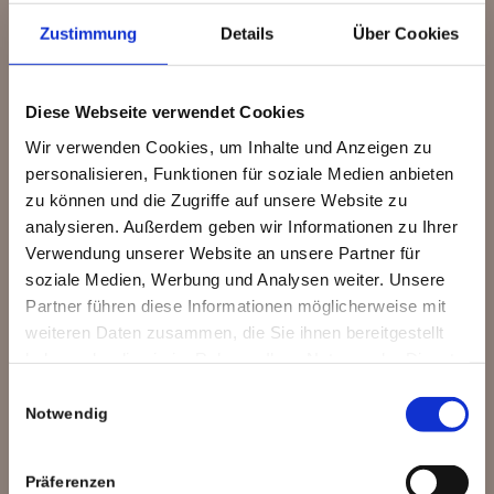
Zustimmung
Details
Über Cookies
Diese Webseite verwendet Cookies
Wir verwenden Cookies, um Inhalte und Anzeigen zu
personalisieren, Funktionen für soziale Medien anbieten
Unser Team
zu können und die Zugriffe auf unsere Website zu
analysieren. Außerdem geben wir Informationen zu Ihrer
Verwendung unserer Website an unsere Partner für
soziale Medien, Werbung und Analysen weiter. Unsere
Claus Kestel
Partner führen diese Informationen möglicherweise mit
Geschäftsleitung
weiteren Daten zusammen, die Sie ihnen bereitgestellt
Master Stylist
haben oder die sie im Rahmen Ihrer Nutzung der Dienste
gesammelt haben.
Einwilligungsauswahl
Notwendig
Christina Kestel
Geschäftsleitung
Präferenzen