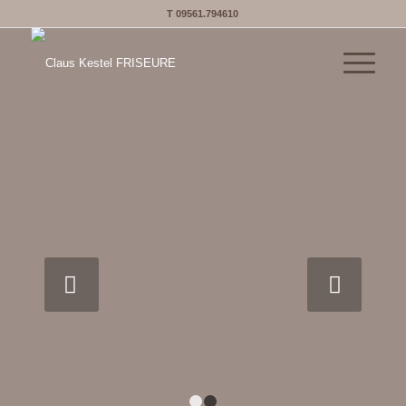
T 09561.794610
Weiter