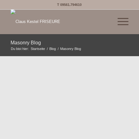
T 09561.794610
Masonry Blog
Du bist hier:
Startseite
/
Blog
/
Masonry Blog