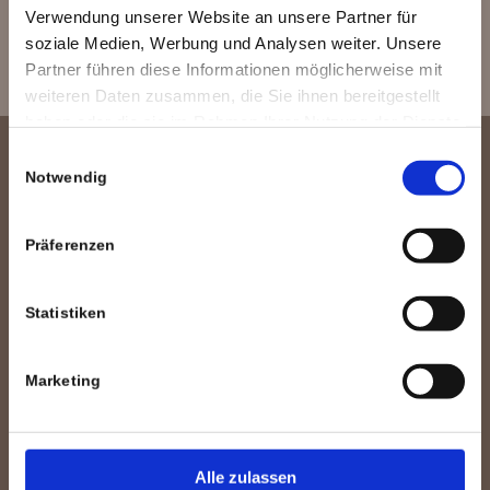
Verwendung unserer Website an unsere Partner für
which offers guidance for all modern browsers
soziale Medien, Werbung und Analysen weiter. Unsere
Partner führen diese Informationen möglicherweise mit
weiteren Daten zusammen, die Sie ihnen bereitgestellt
haben oder die sie im Rahmen Ihrer Nutzung der Dienste
gesammelt haben.
Einwilligungsauswahl
Notwendig
CLAUS KESTEL FRISEURE
Bahnhofstraße 10
96450 Coburg
Präferenzen
T 09561.794610
Statistiken
Marketing
ÖFFNUNGSZEITEN
Di. - Fr. 9.00 bis 18.00 Uhr
Samstag 8.00 bis 14.00 Uhr
Alle zulassen