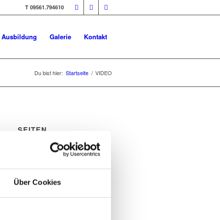
T 09561.794610
Ausbildung
Galerie
Kontakt
Du bist hier:
Startseite
/
VIDEO
SEITEN
Ausbildung Friseur Coburg
Blog
Cookie Policy
Datenschutz
Über Cookies
Friseur-Jobs
Galerie
Home
Impressum