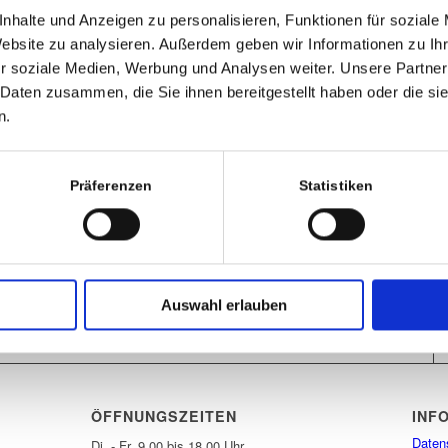
nhalte und Anzeigen zu personalisieren, Funktionen für soziale
Website zu analysieren. Außerdem geben wir Informationen zu I
r soziale Medien, Werbung und Analysen weiter. Unsere Partner
 Daten zusammen, die Sie ihnen bereitgestellt haben oder die s
n.
Präferenzen
Statistiken
Auswahl erlauben
ÖFFNUNGSZEITEN
INF
Daten
Di. - Fr. 9.00 bis 18.00 Uhr