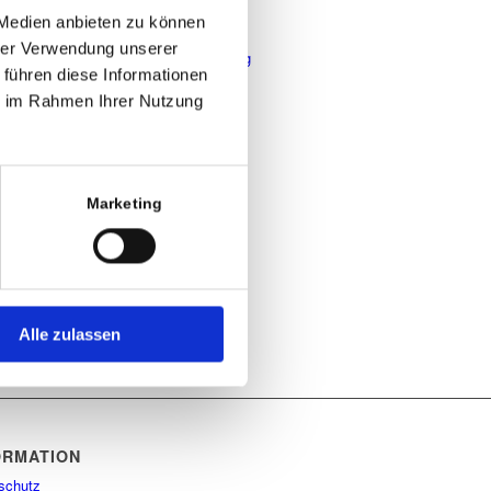
Kontakt
 Medien anbieten zu können
Masonry Blog
hrer Verwendung unserer
Online-Bewerbung-Friseur-Coburg
 führen diese Informationen
Preise
ie im Rahmen Ihrer Nutzung
Produkte
Termin buchen
Über uns
KATEGORIEN
Marketing
Keine Kategorien
ARCHIV
Alle zulassen
ORMATION
schutz